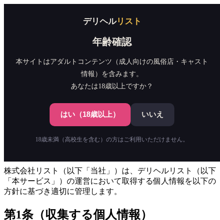
デリヘル
リスト
デリヘル
リスト
店舗一覧
キャスト検索
年齢確認
ランキング
📍近くから探す
本サイトはアダルトコンテンツ（成人向けの風俗店・キャスト
情報）を含みます。
会員登録
ログイン
店舗掲載
あなたは18歳以上ですか？
掲載無料
会員登録
ログイン
はい（18歳以上）
いいえ
プライバシーポリシー
18歳未満（高校生を含む）の方はご利用いただけません。
最終更新日：2026年4月29日
株式会社リスト（以下「当社」）は、デリヘルリスト（以下
「本サービス」）の運営において取得する個人情報を以下の
方針に基づき適切に管理します。
第1条（収集する個人情報）