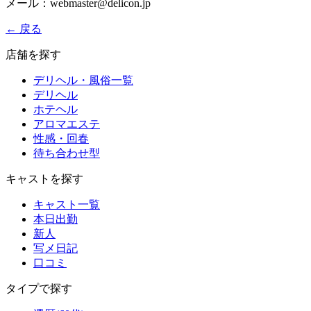
メール：webmaster@delicon.jp
← 戻る
店舗を探す
デリヘル・風俗一覧
デリヘル
ホテヘル
アロマエステ
性感・回春
待ち合わせ型
キャストを探す
キャスト一覧
本日出勤
新人
写メ日記
口コミ
タイプで探す