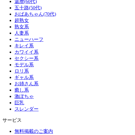
還暦(60代)
五十路(50代)
おばあちゃん(70代)
超熟女
熟女系
人妻系
ニューハーフ
キレイ系
カワイイ系
セクシー系
モデル系
ロリ系
ギャル系
お姉さん系
癒し系
激ぽちゃ
巨乳
スレンダー
サービス
無料掲載のご案内