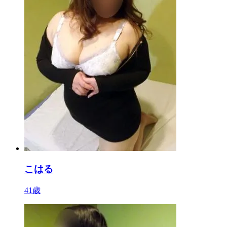
こはる
41歳