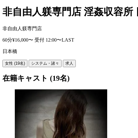
非自由人躾専門店 淫姦収容所
非自由人躾専門店
60分¥16,000〜
受付 12:00〜LAST
日本橋
女性
(19名)
システム・諸々
求人
在籍キャスト
(19名)