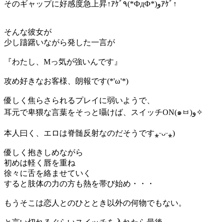
そのギャップに好感度急上昇↑ｱｹﾞ٩(*ФдФ*)وｱｹﾞ↑
そんな彼女が
少し躊躇いながら発した一言が
『わたし、Mっ気が強いんです』
攻め好きなお客様、朗報です(*'ω'*)
優しく焦らさられるプレイに弱いようで、
耳元で卑猥な言葉をそっと囁けば、スイッチON(๑ㅂ)و✧
本人曰く、エロは脊髄反射なのだそうです⁎ᵕᴗᵕ⁎)
優しく抱きしめながら
初めは軽く唇を重ね
徐々に舌を絡ませていく
すると肢体の力の方も熱を帯び始め・・・
もうそこは恋人とのひととき以外の何物でもない。