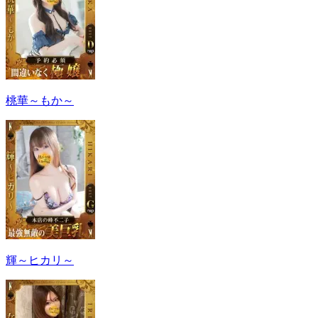
桃華～もか～
輝～ヒカリ～